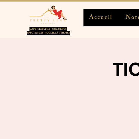
Accueil
Notr
CAFE-THEATRE | CONCERTS
SPECTACLES | SOIREES A THEMES
TI