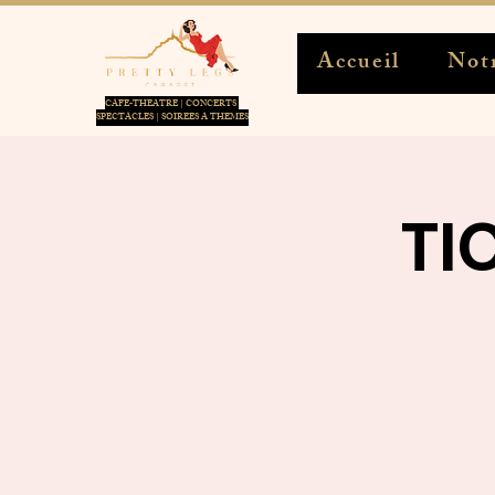
Accueil
Notr
CAFE-THEATRE | CONCERTS
SPECTACLES | SOIREES A THEMES
TI