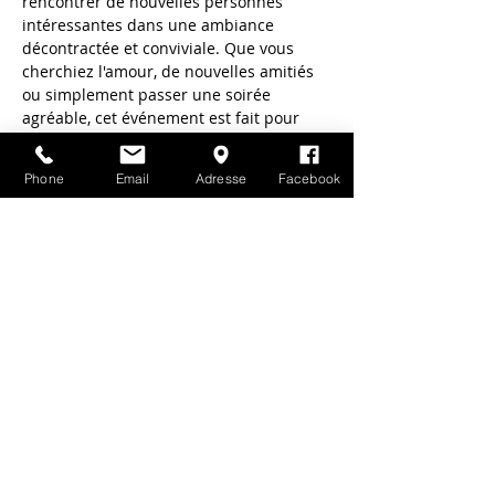
rencontrer de nouvelles personnes 
intéressantes dans une ambiance 
décontractée et conviviale. Que vous 
cherchiez l'amour, de nouvelles amitiés 
ou simplement passer une soirée 
agréable, cet événement est fait pour 
vous!
Profitez de courtes rencontres qui 
Phone
Email
Adresse
Facebook
pourraient bien changer votre vie. Qui 
sait, peut-être trouverez-vous votre âme 
sœur lors de cette soirée inoubliable. 
Réservez votre place dès maintenant et 
ne manquez pas cette opportunité de 
faire de belles rencontres!
Partager cet événement