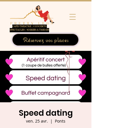
CAFE-THEATRE | CONCERTS
SPECTACLES | SOIREES A THEMES
Réservez vos places
Speed dating
ven. 25 avr.
  |  
Ponts