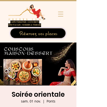
CAFE-THEATRE | CONCERTS
SPECTACLES | SOIREES A THEMES
Réservez vos places
Soirée orientale
sam. 01 nov.
  |  
Ponts