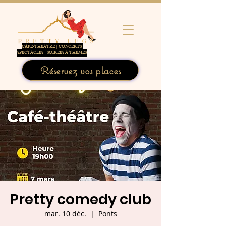
CAFE-THEATRE | CONCERTS
SPECTACLES | SOIREES A THEMES
Réservez vos places
Pretty comedy club
mar. 10 déc.
  |  
Ponts