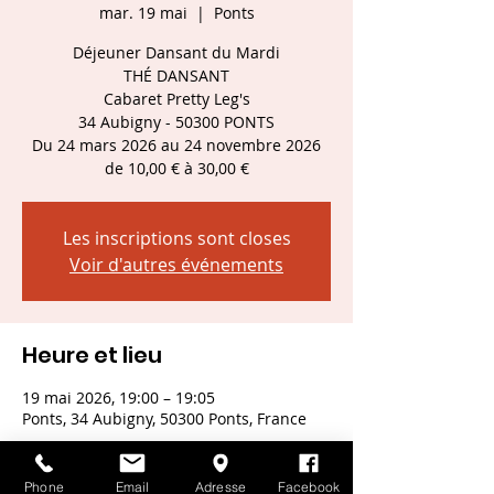
mar. 19 mai
  |  
Ponts
Déjeuner Dansant du Mardi
THÉ DANSANT
Cabaret Pretty Leg's
34 Aubigny - 50300 PONTS
Du 24 mars 2026 au 24 novembre 2026
de 10,00 € à 30,00 €
Les inscriptions sont closes
Voir d'autres événements
Heure et lieu
19 mai 2026, 19:00 – 19:05
Ponts, 34 Aubigny, 50300 Ponts, France
Autres dates
mar. 29 sept., 19:00
Phone
Email
Adresse
Facebook