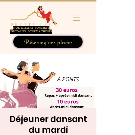
CAFE-THEATRE | CONCERTS
SPECTACLES | SOIREES A THEMES
Réservez vos places
Déjeuner dansant
du mardi