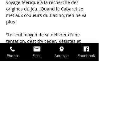
voyage féérique à la recherche des 
origines du jeu...Quand le Cabaret se 
met aux couleurs du Casino, rien ne va 
plus !
“Le seul moyen de se délivrer d'une 
tentation, c'est d'y céder. Résistez et 
votre âme se rend malade à force de 
languir ce qu'elle s'interdit.”Oscar Wilde
Phone
Email
Adresse
Facebook
Achat des billets : 
https://www2.aparteweb.com/awprod/SP
RGBRK/AWCalendar.aspx?
MONTH=11&YEAR=2024&INS=SPRGBRK&
CAT=63&LNG=FR&IDWL=78982
Partager cet événement