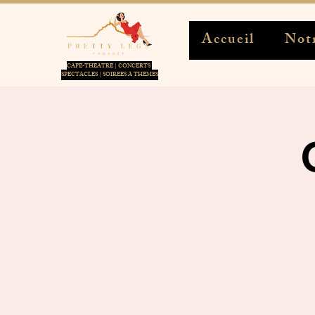
Accueil
Notr
CAFE-THEATRE | CONCERTS
SPECTACLES | SOIREES A THEMES