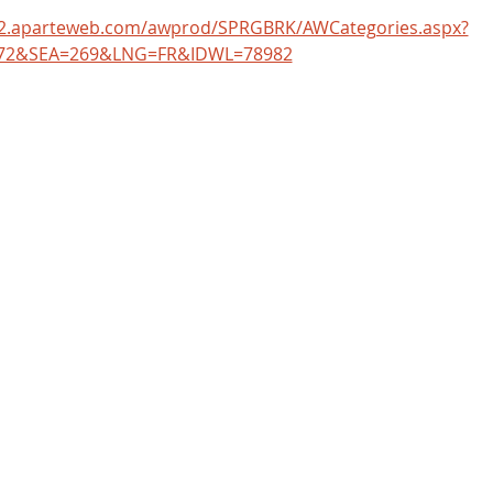
w2.aparteweb.com/awprod/SPRGBRK/AWCategories.aspx?
72&SEA=269&LNG=FR&IDWL=78982