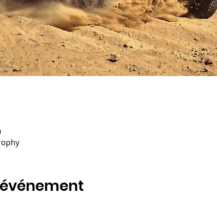
0
Trophy
t événement