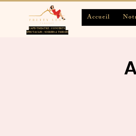
Accueil
Notr
CAFE-THEATRE | CONCERTS
SPECTACLES | SOIREES A THEMES
A